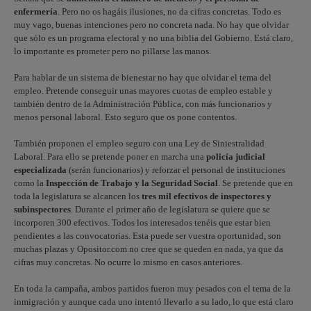
enfermería
. Pero no os hagáis ilusiones, no da cifras concretas. Todo es
muy vago, buenas intenciones pero no concreta nada. No hay que olvidar
que sólo es un programa electoral y no una biblia del Gobierno. Está claro,
lo importante es prometer pero no pillarse las manos.
Para hablar de un sistema de bienestar no hay que olvidar el tema del
empleo. Pretende conseguir unas mayores cuotas de empleo estable y
también dentro de la Administración Pública, con más funcionarios y
menos personal laboral. Esto seguro que os pone contentos.
También proponen el empleo seguro con una Ley de Siniestralidad
Laboral. Para ello se pretende poner en marcha una
policía judicial
especializada
(serán funcionarios) y reforzar el personal de instituciones
como la
Inspección de Trabajo y la Seguridad Social
. Se pretende que en
toda la legislatura se alcancen los
tres mil efectivos de inspectores y
subinspectores
. Durante el primer año de legislatura se quiere que se
incorporen 300 efectivos. Todos los interesados tenéis que estar bien
pendientes a las convocatorias. Esta puede ser vuestra oportunidad, son
muchas plazas y Opositor.com no cree que se queden en nada, ya que da
cifras muy concretas. No ocurre lo mismo en casos anteriores.
En toda la campaña, ambos partidos fueron muy pesados con el tema de la
inmigración y aunque cada uno intentó llevarlo a su lado, lo que está claro