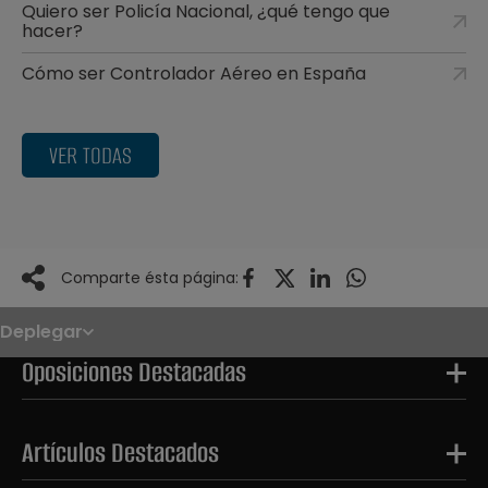
Quiero ser Policía Nacional, ¿qué tengo que
hacer?
Cómo ser Controlador Aéreo en España
VER TODAS
Comparte ésta página:
Deplegar
Noticias
Oposiciones
Oposiciones Destacadas
Convocatorias
Paso paso
FAQS
OPE 2026
Artículos Destacados