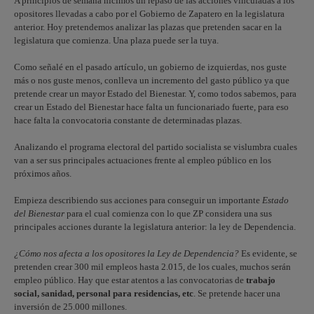
A principios de semana hicimos un repaso de las acciones vinculadas a los
opositores llevadas a cabo por el Gobierno de Zapatero en la legislatura
anterior. Hoy pretendemos analizar las plazas que pretenden sacar en la
legislatura que comienza. Una plaza puede ser la tuya.
Como señalé en el pasado artículo, un gobierno de izquierdas, nos guste
más o nos guste menos, conlleva un incremento del gasto público ya que
pretende crear un mayor Estado del Bienestar. Y, como todos sabemos, para
crear un Estado del Bienestar hace falta un funcionariado fuerte, para eso
hace falta la convocatoria constante de determinadas plazas.
Analizando el programa electoral del partido socialista se vislumbra cuales
van a ser sus principales actuaciones frente al empleo público en los
próximos años.
Empieza describiendo sus acciones para conseguir un importante
Estado
del Bienestar
para el cual comienza con lo que ZP considera una sus
principales acciones durante la legislatura anterior: la ley de Dependencia.
¿Cómo nos afecta a los opositores la Ley de Dependencia?
Es evidente, se
pretenden crear 300 mil empleos hasta 2.015, de los cuales, muchos serán
empleo público. Hay que estar atentos a las convocatorias de
trabajo
social, sanidad, personal para residencias, etc
. Se pretende hacer una
inversión de 25.000 millones.