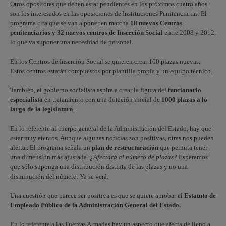
Otros opositores que deben estar pendientes en los próximos cuatro años
son los interesados en las oposiciones de Instituciones Penitenciarias. El
programa cita que se van a poner en marcha
18 nuevos Centros
penitenciarios y 32 nuevos centros de Inserción Social
entre 2008 y 2012,
lo que va suponer una necesidad de personal.
En los Centros de Inserción Social se quieren crear 100 plazas nuevas.
Estos centros estarán compuestos por plantilla propia y un equipo técnico.
También, el gobierno socialista aspira a crear la figura del
funcionario
especialista
en tratamiento con una dotación inicial de
1000 plazas a lo
largo de la legislatura
.
En lo referente al cuerpo general de la Administración del Estado, hay que
estar muy atentos. Aunque algunas noticias son positivas, otras nos pueden
alertar. El programa señala un
plan de restructuración
que permita tener
una dimensión más ajustada.
¿Afectará al número de plazas?
Esperemos
que sólo suponga una distribución distinta de las plazas y no una
disminución del número. Ya se verá.
Una cuestión que parece ser positiva es que se quiere aprobar el
Estatuto de
Empleado Público de la Administración General del Estado.
En lo referente a las Fuerzas Armadas hay un aspecto que afecta de lleno a