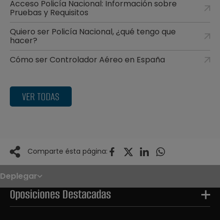
Acceso Policía Nacional: Información sobre
Pruebas y Requisitos
Quiero ser Policía Nacional, ¿qué tengo que
hacer?
Cómo ser Controlador Aéreo en España
VER TODAS
Comparte ésta página:
Deplegar
Noticias
Oposiciones
Oposiciones Destacadas
Convocatorias
Paso paso
FAQS