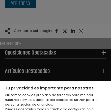
VER TODAS
Comparte ésta página:
Deplegar
Noticias
Oposiciones
Oposiciones Destacadas
Convocatorias
Paso paso
FAQS
OPE 2026
Artículos Destacados
Tests Destacados
Tu privacidad es importante para nosotros
Utilizamos cookies propias y de terceros para mejorar
nuestros servicios, además las cookies se utilizan para la
personalización de anuncios.
Puedes aceptarlas todas o cambiar la configuración o