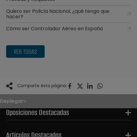
Quiero ser Policía Nacional, ¿qué tengo que
hacer?
Cómo ser Controlador Aéreo en España
VER TODAS
Comparte ésta página:
Deplegar
Noticias
Oposiciones
Oposiciones Destacadas
Convocatorias
Paso paso
FAQS
OPE 2026
Artículos Destacados