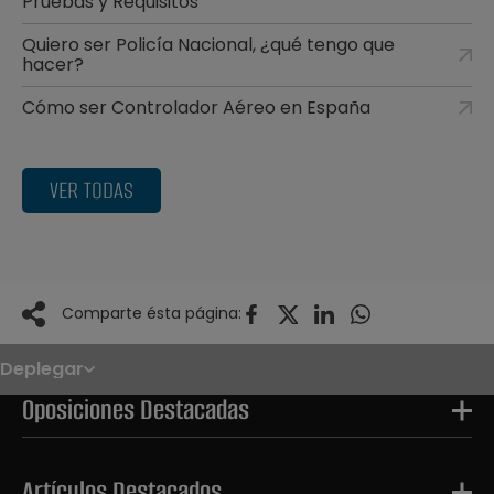
Pruebas y Requisitos
Quiero ser Policía Nacional, ¿qué tengo que
hacer?
Cómo ser Controlador Aéreo en España
VER TODAS
Comparte ésta página:
Deplegar
Noticias
Oposiciones
Oposiciones Destacadas
Convocatorias
Paso paso
FAQS
OPE 2026
Artículos Destacados