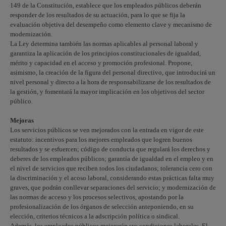
149 de la Constitución, establece que los empleados públicos deberán
responder de los resultados de su actuación, para lo que se fija la
evaluación objetiva del desempeño como elemento clave y mecanismo de
modernización.
La Ley determina también las normas aplicables al personal laboral y
garantiza la aplicación de los principios constitucionales de igualdad,
mérito y capacidad en el acceso y promoción profesional. Propone,
asimismo, la creación de la figura del personal directivo, que introducirá un
nivel personal y directo a la hora de responsabilizarse de los resultados de
la gestión, y fomentará la mayor implicación en los objetivos del sector
público.
Mejoras
Los servicios públicos se ven mejorados con la entrada en vigor de este
estatuto: incentivos para los mejores empleados que logren buenos
resultados y se esfuercen; código de conducta que regulará los derechos y
deberes de los empleados públicos; garantía de igualdad en el empleo y en
el nivel de servicios que reciben todos los ciudadanos; tolerancia cero con
la discriminación y el acoso laboral, considerando estas prácticas falta muy
graves, que podrán conllevar separaciones del servicio; y modernización de
las normas de acceso y los procesos selectivos, apostando por la
profesionalización de los órganos de selección anteponiendo, en su
elección, criterios técnicos a la adscripción política o sindical.
Además, los empleados públicos mejorarán sus condiciones laborales. El