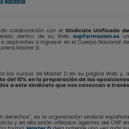
ía Nacional
de colaboración con el
Sindicato Unificado d
 creado dentro de su Web
supformacion.es
u
 aspirantes a ingresar en el Cuerpo Nacional d
tuviera Master D.
ita los cursos de Master D en su página Web y, 
o del 10% en la preparación de las oposicione
liados a este sindicato que nos conozcan a travé
on derechos”, es la organización sindical español
licía y en ella están afiliados agentes del CNP e
sta forma,
Master D
deja patente una vez más s