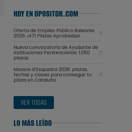
HOY EN OPOSITOR.COM
Oferta de Empleo Público Baleares
e
2026: ¡471 Plazas Aprobadas!
n
e
Nueva convocatoria de Ayudante de
Instituciones Penitenciarias: 1.050
plazas
Mossos d’Esquadra 2026: plazas,
fechas y claves para conseguir tu
a
plaza en Cataluña
s
s
VER TODAS
a
LO MÁS LEÍDO
n
u