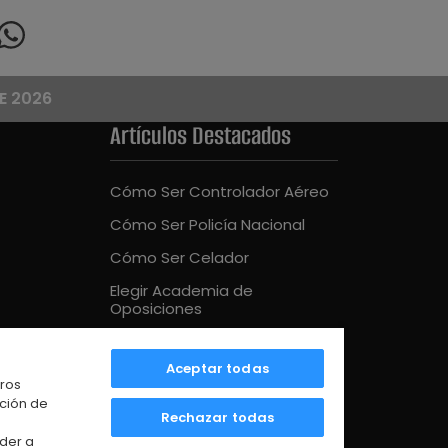
E 2026
Artículos Destacados
Cómo Ser Controlador Aéreo
Cómo Ser Policía Nacional
Cómo Ser Celador
Elegir Academia de
Oposiciones
Cómo Ser Bombero
Aceptar todas
Mejor Academia Oposiciones
tros
UE
ación de
Rechazar todas
der a