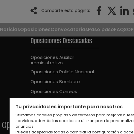
Comparte ésta página:
Noticias
Oposiciones
Convocatorias
Paso paso
FAQS
OP
Oposiciones Destacadas
Oposiciones Auxiliar
Administrativo
Oposiciones Policía Nacional
Oposiciones Bombero
Oposiciones Correos
Oposiciones Guardia Civil
Tu privacidad es importante para nosotros
Oposiciones Educación Intantil
Utilizamos cookies propias y de terceros para mejorar nues
servicios, además las cookies se utilizan para la personaliz
anuncios.
Puedes aceptarlas todas o cambiar la configuración o acce