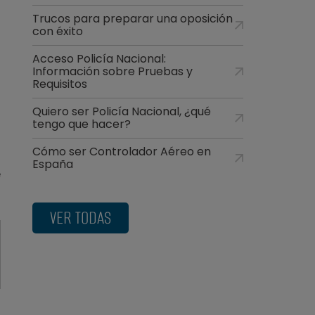
s
Trucos para preparar una oposición
l
con éxito
Acceso Policía Nacional:
Información sobre Pruebas y
Requisitos
a
Quiero ser Policía Nacional, ¿qué
l
tengo que hacer?
r
a
Cómo ser Controlador Aéreo en
a
España
e
VER TODAS