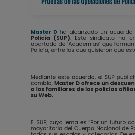
Pruebas de las Oposiciones de Polic
Master D
ha alcanzado un acuerdo 
Policía (SUP)
. Este sindicato ha
apartado de ‘Academias’ que forman a
Policía, entre las que quisieron que es
Mediante este acuerdo, el SUP public
cambio,
Master D ofrece un descuent
a los familiares de los policías afi
su Web.
El SUP, cuyo lema es “Por un futuro c
mayoritaria del Cuerpo Nacional de Po
todas sus escalas y categorías. De e