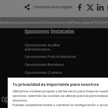
Comparte ésta página:
Noticias
Oposiciones
Convocatorias
Paso paso
FAQS
OP
Oposiciones Destacadas
Oposiciones Auxiliar
Administrativo
Oposiciones Policía Nacional
Oposiciones Bombero
Oposiciones Correos
Oposiciones Guardia Civil
Tu privacidad es importante para nosotros
Oposiciones Educación Intantil
Utilizamos cookies propias y de terceros para mejorar nues
servicios, además las cookies se utilizan para la personaliz
anuncios.
Puedes aceptarlas todas o cambiar la configuración o acce