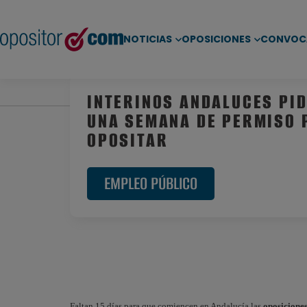
NOTICIAS
OPOSICIONES
CONVOC
Inicio
/
Noticias
/
Empleo Público
/ Interinos anda
INTERINOS ANDALUCES PI
UNA SEMANA DE PERMISO 
OPOSITAR
EMPLEO PÚBLICO
Faltan 15 días para que comiencen en Andalucía las
oposicione