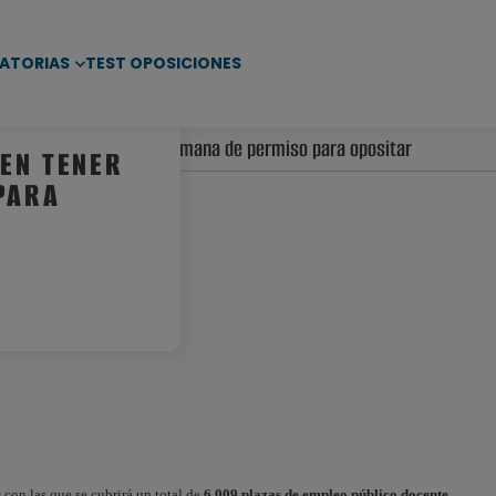
ATORIAS
TEST OPOSICIONES
luces piden tener una semana de permiso para opositar
DEN TENER
PARA
s
con las que se cubrirá un total de
6.009 plazas de empleo público docente