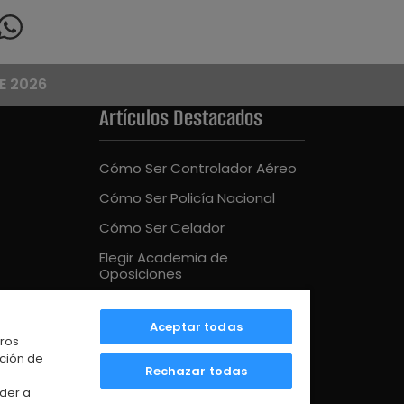
E 2026
Artículos Destacados
Cómo Ser Controlador Aéreo
Cómo Ser Policía Nacional
Cómo Ser Celador
Elegir Academia de
Oposiciones
Cómo Ser Bombero
Aceptar todas
Mejor Academia Oposiciones
tros
UE
ación de
Rechazar todas
der a