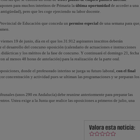
uponen para muchos interinos de Primaria la
última oportunidad
de acceder a una
a antigüedad), pero que les coge ejerciendo su labor docente.
ón Provincial de Educación que conceda un
permiso especial
de una semana para que
xamen.
viernes 19 de junio, día en el que los 31.912 aspirantes inscritos deberán
e el desarrollo del concurso oposición (calendario de actuaciones e instrucciones
 didácticas y los méritos de la fase de concurso. Y continuará el domingo 21, fecha
 (con al menos 48 horas de antelación) para la realización de la parte oral.
oposiciones, donde el profesorado interino se juega su futuro laboral,
con el final
ayor concentración y actividad pues se ultiman las programaciones y se preparan los
ribunales (unos 290 en Andalucía) debe reunirse anteriormente para preparar las
tros. Ustea exige a la Junta que realice las oposiciones a primeros de julio, una
Valora esta noticia: