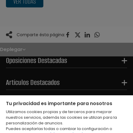
VER TODAS
Comparte ésta página:
Deplegar
Noticias
Oposiciones
Oposiciones Destacadas
Convocatorias
Paso paso
FAQS
OPE 2026
Artículos Destacados
Tests Destacados
Tu privacidad es importante para nosotros
Utilizamos cookies propias y de terceros para mejorar
nuestros servicios, además las cookies se utilizan para la
personalización de anuncios.
Puedes aceptarlas todas o cambiar la configuración o