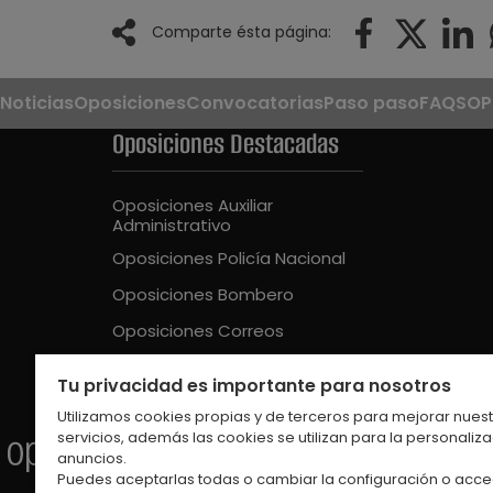
Comparte ésta página:
Noticias
Oposiciones
Convocatorias
Paso paso
FAQS
OP
Oposiciones Destacadas
Oposiciones Auxiliar
Administrativo
Oposiciones Policía Nacional
Oposiciones Bombero
Oposiciones Correos
Oposiciones Guardia Civil
Tu privacidad es importante para nosotros
Oposiciones Educación Intantil
Utilizamos cookies propias y de terceros para mejorar nues
servicios, además las cookies se utilizan para la personaliz
anuncios.
Puedes aceptarlas todas o cambiar la configuración o acce