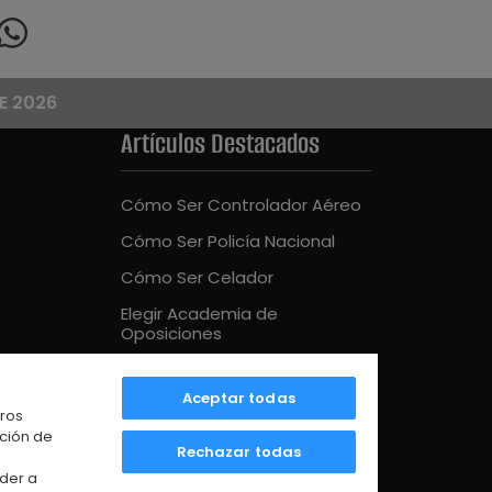
E 2026
Artículos Destacados
Cómo Ser Controlador Aéreo
Cómo Ser Policía Nacional
Cómo Ser Celador
Elegir Academia de
Oposiciones
Cómo Ser Bombero
Aceptar todas
Mejor Academia Oposiciones
tros
UE
ación de
Rechazar todas
der a