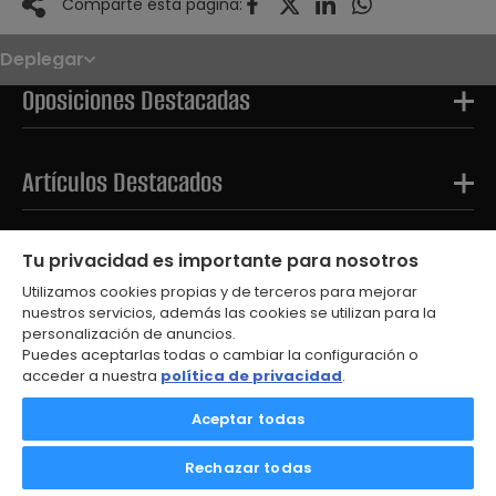
Comparte ésta página:
Deplegar
Noticias
Oposiciones
Oposiciones Destacadas
Convocatorias
Paso paso
FAQS
OPE 2026
Artículos Destacados
Tests Destacados
Tu privacidad es importante para nosotros
Utilizamos cookies propias y de terceros para mejorar
nuestros servicios, además las cookies se utilizan para la
personalización de anuncios.
Puedes aceptarlas todas o cambiar la configuración o
acceder a nuestra
política de privacidad
.
© 2026
Aceptar todas
Aviso Legal
Política de Privacidad
Rechazar todas
Política de Cookies
Contacto