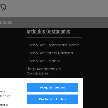
E 2026
Artículos Destacados
Cómo Ser Controlador Aéreo
Cómo Ser Policía Nacional
Cómo Ser Celador
Elegir Academia de
Oposiciones
Cómo Ser Bombero
Aceptar todas
Mejor Academia Oposiciones
tros
UE
ación de
Rechazar todas
der a