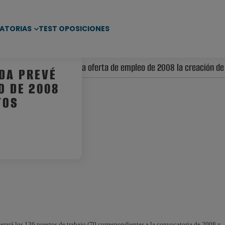
ATORIAS
TEST OPOSICIONES
o de Mérida prevé para la oferta de empleo de 2008 la creación d
IDA PREVÉ
O DE 2008
TOS
rará los 136 puestos de trabajo (70 correspondientes a la convocatoria de 2008 y