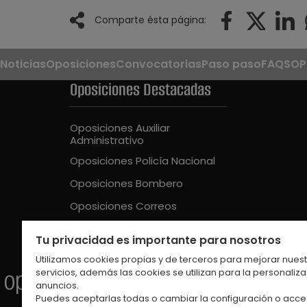
Comparte ésta página:
Noticias
Oposiciones
Convocatorias
Paso paso
FAQS
OP
Oposiciones Destacadas
Oposiciones Auxiliar
Administrativo
Oposiciones Policía Nacional
Oposiciones Bombero
Oposiciones Correos
Oposiciones Guardia Civil
Tu privacidad es importante para nosotros
Oposiciones Educación Intantil
Utilizamos cookies propias y de terceros para mejorar nues
servicios, además las cookies se utilizan para la personaliz
anuncios.
Puedes aceptarlas todas o cambiar la configuración o acce