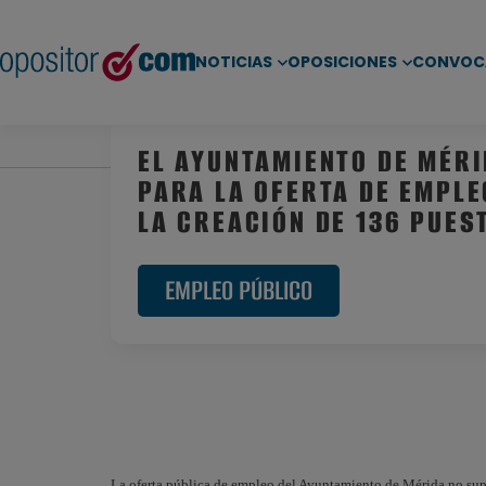
NOTICIAS
OPOSICIONES
CONVOC
Inicio
/
Noticias
/
Empleo Público
/ El Ayuntamient
EL AYUNTAMIENTO DE MÉR
PARA LA OFERTA DE EMPLE
LA CREACIÓN DE 136 PUES
EMPLEO PÚBLICO
La oferta pública de empleo del Ayuntamiento de Mérida no supe