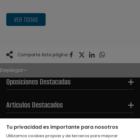
VER TODAS
Comparte ésta página:
Deplegar
Noticias
Oposiciones
Oposiciones Destacadas
Convocatorias
Paso paso
FAQS
OPE 2026
Artículos Destacados
Tests Destacados
Tu privacidad es importante para nosotros
Utilizamos cookies propias y de terceros para mejorar