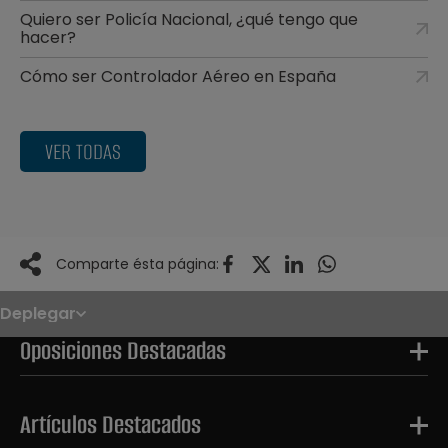
Quiero ser Policía Nacional, ¿qué tengo que
hacer?
Cómo ser Controlador Aéreo en España
VER TODAS
Comparte ésta página:
Deplegar
Noticias
Oposiciones
Oposiciones Destacadas
Convocatorias
Paso paso
FAQS
OPE 2026
Artículos Destacados