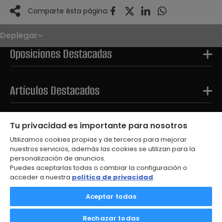
Comparte ésta página:
Deplegar
Noticias
Oposiciones
Oposiciones Destacadas
Convocatorias
Paso paso
FAQS
OPE 2026
Artículos Destacados
Tests Destacados
Tu privacidad es importante para nosotros
Utilizamos cookies propias y de terceros para mejorar
nuestros servicios, además las cookies se utilizan para la
personalización de anuncios.
Puedes aceptarlas todas o cambiar la configuración o
acceder a nuestra
política de privacidad
.
© 2026
Aceptar todas
Aviso Legal
Política de Privacidad
Rechazar todas
Política de Cookies