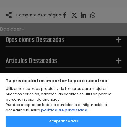
Comparte ésta página:
Deplegar
Noticias
Oposiciones
Oposiciones Destacadas
Convocatorias
Paso paso
FAQS
OPE 2026
Artículos Destacados
Tests Destacados
Tu privacidad es importante para nosotros
Utilizamos cookies propias y de terceros para mejorar
nuestros servicios, además las cookies se utilizan para la
personalización de anuncios.
Puedes aceptarlas todas o cambiar la configuración o
acceder a nuestra
política de privacidad
.
© 2026
Aceptar todas
Aviso Legal