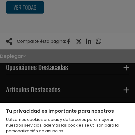
VER TODAS
Comparte ésta página:
Deplegar
Noticias
Oposiciones
Oposiciones Destacadas
Convocatorias
Paso paso
FAQS
OPE 2026
Artículos Destacados
Tests Destacados
Tu privacidad es importante para nosotros
Utilizamos cookies propias y de terceros para mejorar
nuestros servicios, además las cookies se utilizan para la
personalización de anuncios.