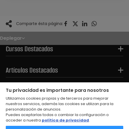
Comparte ésta página:
Deplegar
Noticias
Oposiciones
Cursos Destacados
Convocatorias
Paso paso
FAQS
OPE 2026
Artículos Destacados
Tests Destacados
Tu privacidad es importante para nosotros
Utilizamos cookies propias y de terceros para mejorar
nuestros servicios, además las cookies se utilizan para la
personalización de anuncios.
Puedes aceptarlas todas o cambiar la configuración o
acceder a nuestra
política de privacidad
.