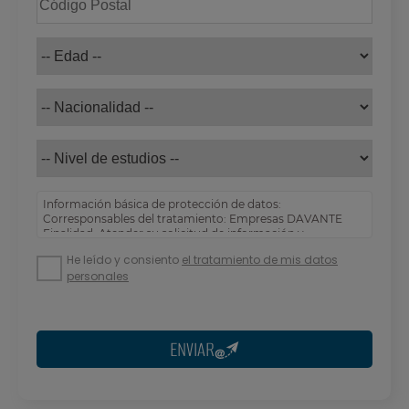
Información básica de protección de datos:
Corresponsables del tratamiento: Empresas DAVANTE
Finalidad: Atender su solicitud de información y
prospección comercial
He leído y consiento
el tratamiento de mis datos
Derechos: Puede acceder, rectificar y suprimir sus
personales
datos, así como otros derechos tal y como se explica en
nuestra
política de privacidad
.
ENVIAR