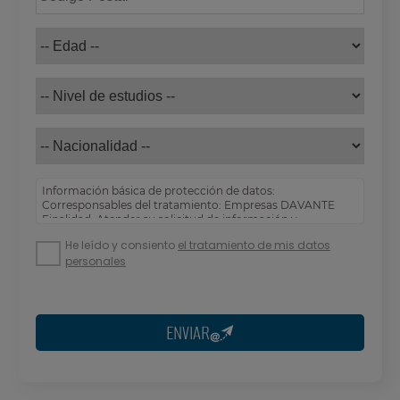
Información básica de protección de datos:
Corresponsables del tratamiento: Empresas DAVANTE
Finalidad: Atender su solicitud de información y
prospección comercial
He leído y consiento
el tratamiento de mis datos
Derechos: Puede acceder, rectificar y suprimir sus
personales
datos, así como otros derechos tal y como se explica en
nuestra
política de privacidad
.
ENVIAR