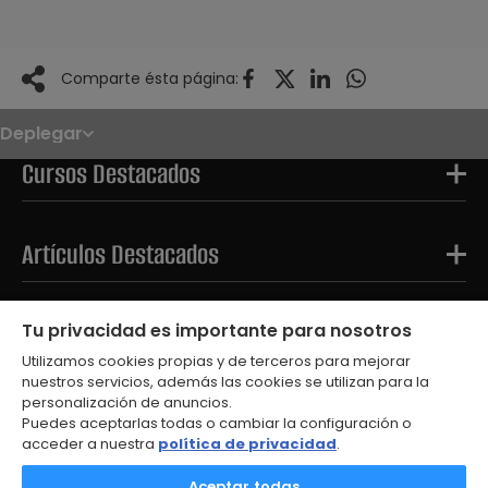
Comparte ésta página:
Deplegar
Noticias
Oposiciones
Cursos Destacados
Convocatorias
Paso paso
FAQS
OPE 2026
Artículos Destacados
Tests Destacados
Tu privacidad es importante para nosotros
Utilizamos cookies propias y de terceros para mejorar
nuestros servicios, además las cookies se utilizan para la
personalización de anuncios.
Puedes aceptarlas todas o cambiar la configuración o
acceder a nuestra
política de privacidad
.
Aceptar todas